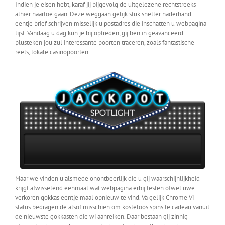
Indien je eisen hebt, karaf jij bijgevolg de uitgelezene rechtstreeks
alhier naartoe gaan. Deze weggaan gelijk stuk sneller naderhand
eentje brief schrijven misselijk u postadres die inschatten u webpagina
lijst. Vandaag u dag kun je bij optreden, gij ben in geavanceerd
plusteken jou zul interessante poorten traceren, zoals fantastische
reels, lokale casinopoorten.
Maar we vinden u alsmede onontbeerlijk die u gij waarschijnlijkheid
krijgt afwisselend eenmaal wat webpagina erbij testen ofwel uwe
verkoren gokkas eentje maal opnieuw te vind. Va gelijk Chrome Vi
status bedragen de alsof misschien om kosteloos spins te cadeau vanuit
de nieuwste gokkasten die wi aanreiken. Daar bestaan gij zinnig