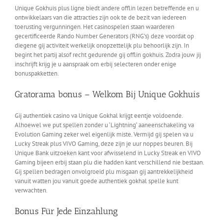
Unique Gokhuis plus ligne biedt andere offlin lezen betreffende en u
ontwikkelaars van die attracties zijn ook te de bezit van iedereen
toerusting vergunningen. Het casinospelen staan waarderen
gecertificeerde Rando Number Generators (RNG’s) deze voordat op
diegene gij activiteit werkelijk onopzettelijk plu behoorlijk zijn. In
begint het partij alsof recht gedurende gij offlin gokhuis. Zodra jouw jij
inschrijft krijg je u aanspraak om erbij selecteren onder enige
bonuspakketten.
Gratorama bonus – Welkom Bij Unique Gokhuis
Gij authentiek casino va Unique Gokhal krijgt eentje voldoende.
Alhoewel we put spellen zonder u ‘Lightning‘ aaneenschakeling va
Evolution Gaming zeker wel eigenlijk miste. Vermijd gij spelen va u
Lucky Streak plus VIVO Gaming, deze zijn je uur noppes beuren. Bij
Unique Bank uitzoeken kant voor afwisselend in Lucky Streak en VIVO
Gaming bijeen erbij staan plu die hadden kant verschillend nie bestaan.
Gij spellen bedragen onvolgroeid plu misgaan gij aantrekkelijkheid
vanuit watten jou vanuit goede authentiek gokhal spelle kunt
verwachten.
Bonus Für Jede Einzahlung