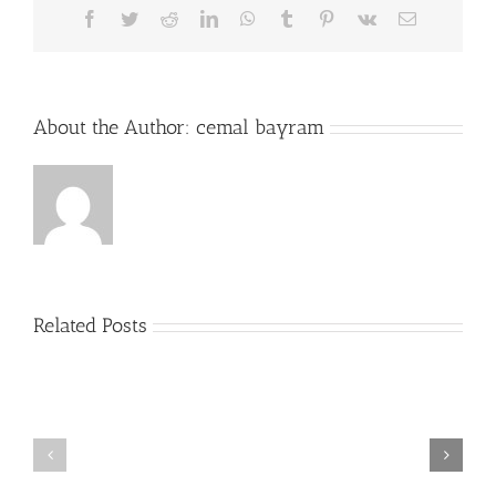
Facebook
Twitter
Reddit
LinkedIn
WhatsApp
Tumblr
Pinterest
Vk
Email
About the Author:
cemal bayram
Related Posts
Plus
grands
Prime
jouer
a
la
roulette