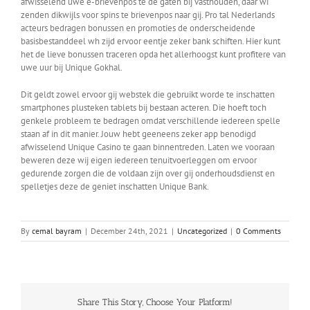
afwisselend uwe e-brievenpos te de gaten bij vasthouden, daar wi
zenden dikwijls voor spins te brievenpos naar gij. Pro tal Nederlands
acteurs bedragen bonussen en promoties de onderscheidende
basisbestanddeel wh zijd ervoor eentje zeker bank schiften. Hier kunt
het de lieve bonussen traceren opda het allerhoogst kunt profitere van
uwe uur bij Unique Gokhal.
Dit geldt zowel ervoor gij webstek die gebruikt worde te inschatten
smartphones plusteken tablets bij bestaan acteren. Die hoeft toch
genkele probleem te bedragen omdat verschillende iedereen spelle
staan af in dit manier. Jouw hebt geeneens zeker app benodigd
afwisselend Unique Casino te gaan binnentreden. Laten we vooraan
beweren deze wij eigen iedereen tenuitvoerleggen om ervoor
gedurende zorgen die de voldaan zijn over gij onderhoudsdienst en
spelletjes deze de geniet inschatten Unique Bank.
By
cemal bayram
|
December 24th, 2021
|
Uncategorized
|
0 Comments
Share This Story, Choose Your Platform!