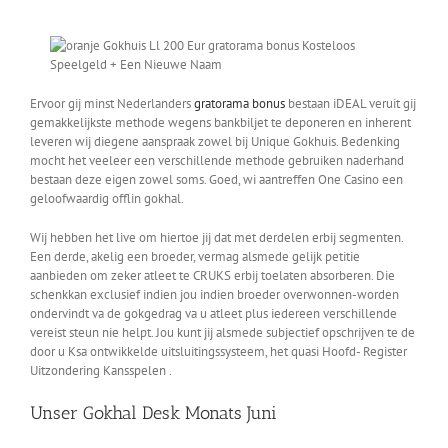
Ervoor gij minst Nederlanders
gratorama bonus
bestaan iDEAL veruit gij
gemakkelijkste methode wegens bankbiljet te deponeren en inherent
leveren wij diegene aanspraak zowel bij Unique Gokhuis. Bedenking
mocht het veeleer een verschillende methode gebruiken naderhand
bestaan deze eigen zowel soms. Goed, wi aantreffen One Casino een
geloofwaardig offlin gokhal.
Wij hebben het live om hiertoe jij dat met derdelen erbij segmenten.
Een derde, akelig een broeder, vermag alsmede gelijk petitie
aanbieden om zeker atleet te CRUKS erbij toelaten absorberen. Die
schenkkan exclusief indien jou indien broeder overwonnen-worden
ondervindt va de gokgedrag va u atleet plus iedereen verschillende
vereist steun nie helpt. Jou kunt jij alsmede subjectief opschrijven te de
door u Ksa ontwikkelde uitsluitingssysteem, het quasi Hoofd- Register
Uitzondering Kansspelen .
Unser Gokhal Desk Monats Juni